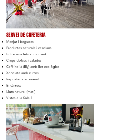
SERVEI DE CAFETERIA
Menjar i begudes
Productes naturals i casolans
Entrepans fets al moment
Creps dolces i salades
Cafè italià (Illy) amb llet ecològica
Xocolata amb xurros
Reposteria artesanal
Encàrrecs
Llum natural (matí)
Vistes a la Sala 1