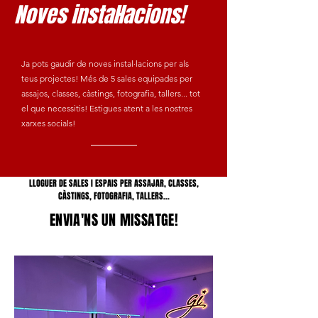
Noves instal·lacions!
Ja pots gaudir de noves instal·lacions per als
teus projectes! Més de 5 sales equipades per
assajos, classes, càstings, fotografia, tallers... tot
el que necessitis! Estigues atent a les nostres
xarxes socials!
LLOGUER DE SALES I ESPAIS PER ASSAJAR, CLASSES,
CÀSTINGS, FOTOGRAFIA, TALLERS...
ENVIA'NS UN MISSATGE!