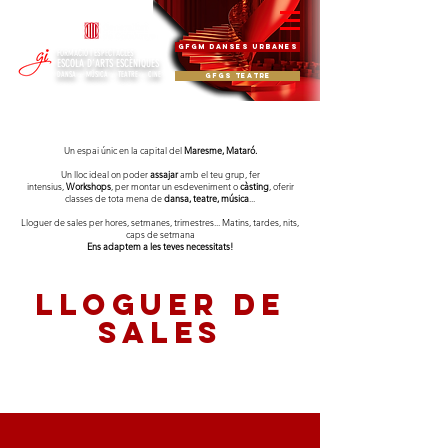
Codi
08078877
GFGM DANSES URBANES
FORMACIÓ I ESPE
CTACLES
ESCOLA D'ARTS ESCÈNIQUES
DANSA · MÚSICA · TEATRE · CINE
GFGS TEATRE
Un espai únic en la capital del
Maresme, Mataró.
Un lloc ideal on poder
assajar
amb el teu grup, fer
intensius,
Workshops
, per montar un esdeveniment o
càsting
, oferir
classes de tota mena de
dansa, teatre, música
...
Lloguer de sales per hores, setmanes, trimestres... Matins, tardes, nits,
caps de setmana
Ens adaptem a les teves necessitats!
LLOGUER DE
SALES